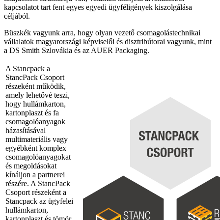
kapcsolatot tart fent egyes egyedi ügyféligények kiszolgálása
céljából.
Büszkék vagyunk arra, hogy olyan vezető csomagolástechnikai
vállalatok magyarországi képviselői és disztribútorai vagyunk, mint
a DS Smith Szlovákia és az AUER Packaging.
A Stancpack a
StancPack Csoport
részeként működik,
amely lehetővé teszi,
hogy hullámkarton,
kartonplaszt és fa
csomagolóanyagok
házasításával
multimateriális vagy
egyébként komplex
csomagolóanyagokat
és megoldásokat
kínáljon a partnerei
részére. A StancPack
Csoport részeként a
Stancpack az ügyfelei
hullámkarton,
kartonplaszt és tömör