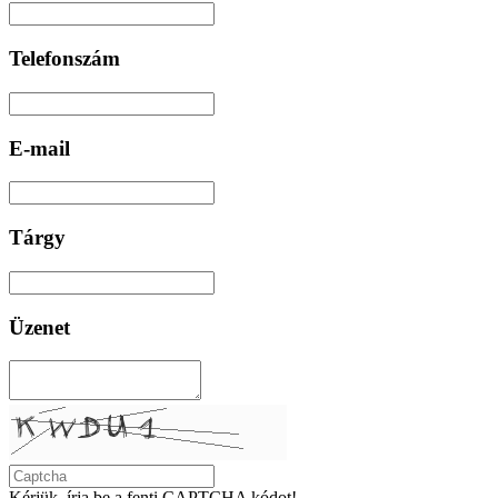
Telefonszám
E-mail
Tárgy
Üzenet
Kérjük, írja be a fenti CAPTCHA kódot!