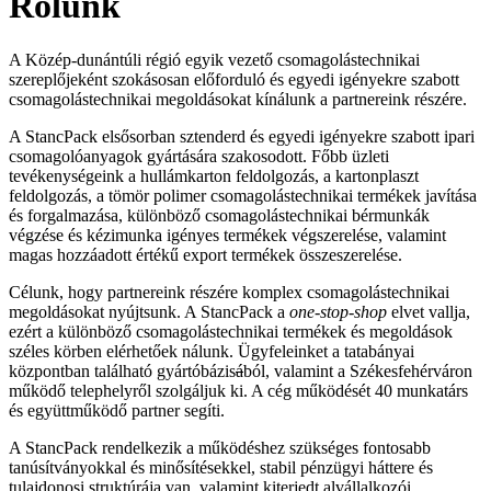
Rólunk
A Közép-dunántúli régió egyik vezető csomagolástechnikai
szereplőjeként szokásosan előforduló és egyedi igényekre szabott
csomagolástechnikai megoldásokat kínálunk a partnereink részére.
A StancPack elsősorban sztenderd és egyedi igényekre szabott ipari
csomagolóanyagok gyártására szakosodott. Főbb üzleti
tevékenységeink a hullámkarton feldolgozás, a kartonplaszt
feldolgozás, a tömör polimer csomagolástechnikai termékek javítása
és forgalmazása, különböző csomagolástechnikai bérmunkák
végzése és kézimunka igényes termékek végszerelése, valamint
magas hozzáadott értékű export termékek összeszerelése.
Célunk, hogy partnereink részére komplex csomagolástechnikai
megoldásokat nyújtsunk. A StancPack a
one-stop-shop
elvet vallja,
ezért a különböző csomagolástechnikai termékek és megoldások
széles körben elérhetőek nálunk. Ügyfeleinket a tatabányai
központban található gyártóbázis
á
ból, valamint a Székesfehérváron
működő telephelyről szolgáljuk ki. A cég működését 40 munkatárs
és együttműködő partner segíti.
A StancPack rendelkezik a működéshez szükséges fontosabb
tanúsítványokkal és minősítésekkel, stabil pénzügyi háttere és
tulajdonosi struktúrája van, valamint kiterjedt alvállalkozói